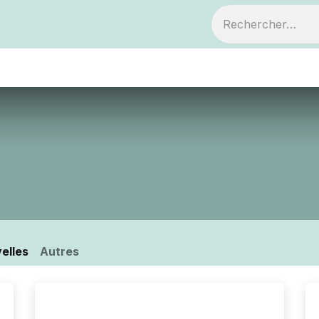
ts
Devenir membre
Votre coopérative
elles
Autres