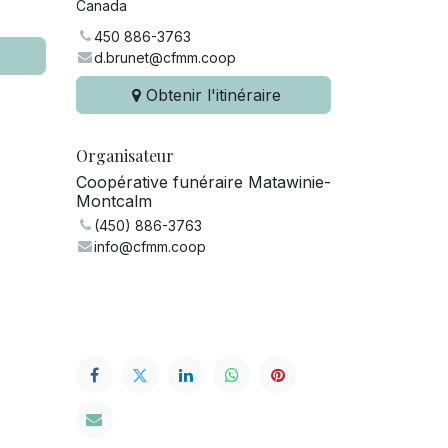
Canada
450 886-3763
d.brunet@cfmm.coop
Obtenir l'itinéraire
Organisateur
Coopérative funéraire Matawinie-
Montcalm
(450) 886-3763
info@cfmm.coop