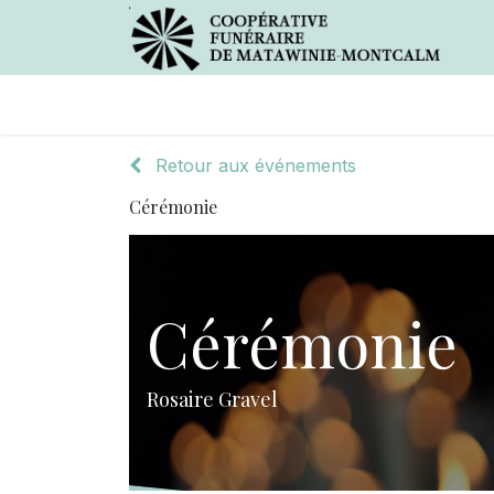
Avis de décès
Services offer
Retour aux événements
Cérémonie
Cérémonie
Rosaire Gravel