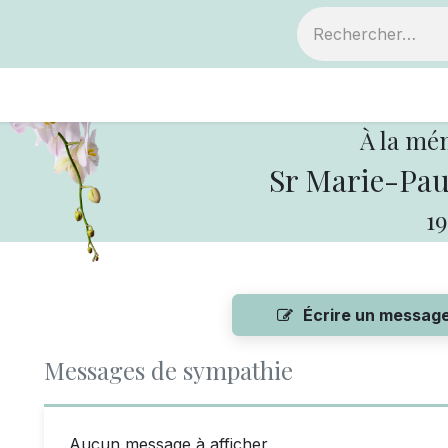
ts
Devenir membre
Votre coopérative
À la mé
Sr Marie-Pau
19
Écrire un messag
Messages de sympathie
Aucun message à afficher