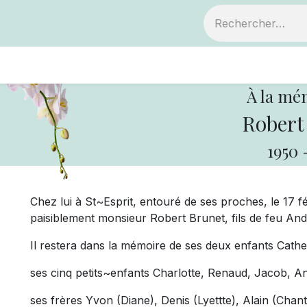
ts
Devenir membre
Votre coopérative
À la mé
Robert
1950
Chez lui à St~Esprit, entouré de ses proches, le 17 f
paisiblement monsieur Robert Brunet, fils de feu An
Il restera dans la mémoire de ses deux enfants Catheri
ses cinq petits~enfants Charlotte, Renaud, Jacob, An
ses frères Yvon (Diane), Denis (Lyettte), Alain (Chant