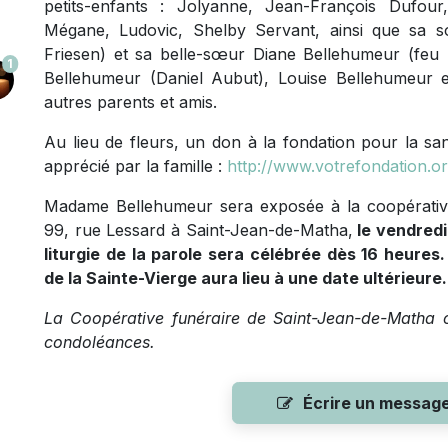
petits-enfants : Jolyanne, Jean-François Dufou
Mégane, Ludovic, Shelby Servant, ainsi que sa 
Friesen) et sa belle-sœur Diane Bellehumeur (feu D
1
Bellehumeur (Daniel Aubut), Louise Bellehumeur et
autres parents et amis.
Au lieu de fleurs, un don à la fondation pour la s
apprécié par la famille :
http://www.votrefondation.o
Madame Bellehumeur sera exposée à la coopérative
99, rue Lessard à Saint-Jean-de-Matha,
le vendredi
liturgie de la parole sera célébrée dès 16 heures
de la Sainte-Vierge aura lieu à une date ultérieure.
La Coopérative funéraire de Saint-Jean-de-Matha of
condoléances.
Écrire un messag