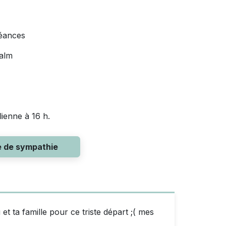
léances
calm
lienne à 16 h.
e de sympathie
i et ta famille pour ce triste départ ;( mes