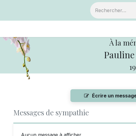
ts
Devenir membre
Votre coopérative
À la mé
Pauline
19
Écrire un messag
Messages de sympathie
Aucun message à afficher