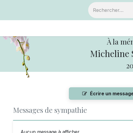
ts
Devenir membre
Votre coopérative
À la mé
Micheline 
20
Écrire un messag
Messages de sympathie
Aucun message à afficher