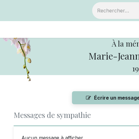
ts
Devenir membre
Votre coopérative
À la mé
Marie-Jeann
19
Écrire un messag
Messages de sympathie
Aucun message à afficher