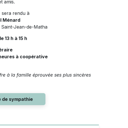
t amis.
 sera rendu à
l Ménard
e Saint-Jean-de-Matha
de 13 h à 15 h
éraire
5 heures à coopérative
e à la famille éprouvée ses plus sincères
e de sympathie