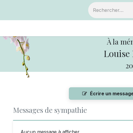
ts
Devenir membre
Votre coopérative
À la mé
Louise
20
Écrire un messag
Messages de sympathie
Aucun message à afficher