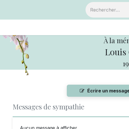
ts
Devenir membre
Votre coopérative
À la mé
Louis 
19
Écrire un messag
Messages de sympathie
Aucun message à afficher