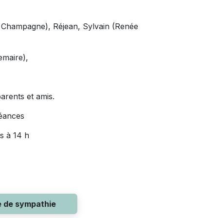
e Champagne), Réjean, Sylvain (Renée
emaire),
arents et amis.
léances
es à 14 h
e de sympathie