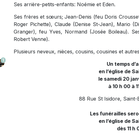
Ses arrière-petits-enfants: Noémie et Eden.
Ses frères et sœurs; Jean-Denis (feu Doris Crousset
Roger Pichette), Claude (Denise St-Jean), Mario (
Granger), feu Yves, Normand (Josée Boileau). Se
Robert Venne).
Plusieurs neveux, nièces, cousins, cousines et autres
1
Un temps d’a
en l’église de Sa
le samedi 20 jan
à 10 h 00 à 1
88 Rue St Isidore, Saint
Les funérailles ser
en l’église de Sa
dès 11 h 