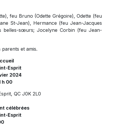
te), feu Bruno (Odette Grégoire), Odette (feu
Diane St-Jean), Hermance (feu Jean-Jacques
s belles-sœurs; Jocelyne Corbin (feu Jean-
 parents et amis.
ccueil
int-Esprit
vier 2024
1 h 00
-Esprit, QC J0K 2L0
ont célébrées
int-Esprit
00