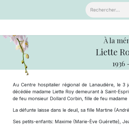
ts
Devenir membre
Votre coopérative
À la mé
Liette R
1936
Au Centre hospitalier régional de Lanaudière, le 3 
décédée madame Liette Roy demeurant à Saint-Esprit, 
de feu monsieur Dollard Corbin, fille de feu madame
La défunte laisse dans le deuil, sa fille Martine (Andr
Ses petits-enfants: Maxime (Marie-Ève Guérette), Jea