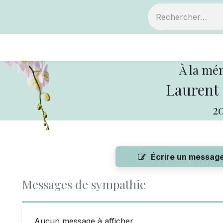
ts
Devenir membre
Votre coopérative
À la mé
Laurent
20
Écrire un messag
Messages de sympathie
Aucun message à afficher