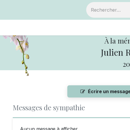
ts
Devenir membre
Votre coopérative
À la mé
Julien 
20
Écrire un messag
Messages de sympathie
Aucun message à afficher