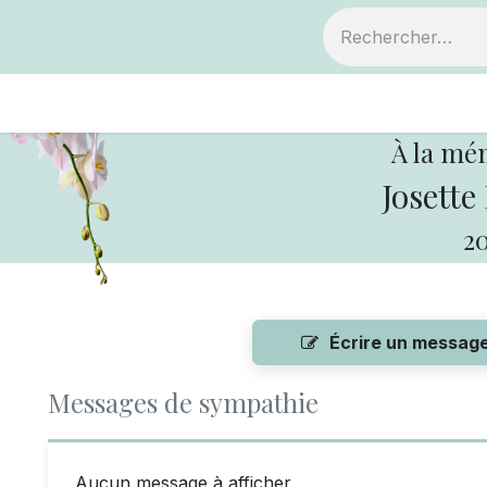
ts
Devenir membre
Votre coopérative
À la mé
Josette
20
Écrire un messag
Messages de sympathie
Aucun message à afficher