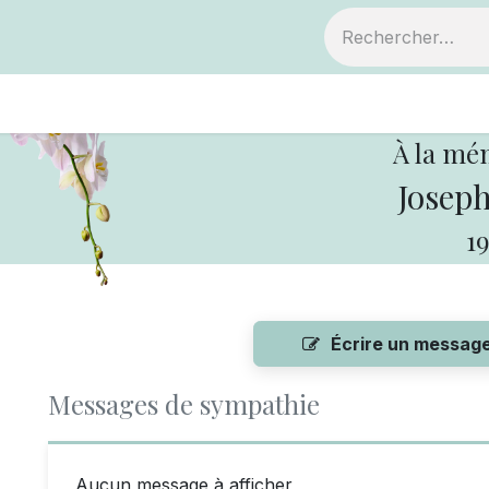
ts
Devenir membre
Votre coopérative
À la mé
Joseph
19
Écrire un messag
Messages de sympathie
Aucun message à afficher