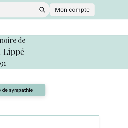
Mon compte
moire de
 Lippé
91
e de sympathie