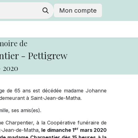
Mon compte
moire de
tier - Pettigrew
-
2020
l’âge de 65 ans est décédée madame Johanne
 demeurant à Saint-Jean-de-Matha.
ille, ses amis(es).
Charpentier, à la Coopérative funéraire de
er
nt-Jean-de-Matha,
le dimanche 1
mars 2020
e de madame Charpentier dès 15 heures à la