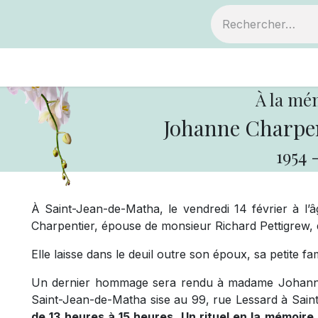
ts
Devenir membre
Votre coopérative
À la mé
Johanne Charpen
1954
À Saint-Jean-de-Matha, le vendredi 14 février à 
Charpentier, épouse de monsieur Richard Pettigrew,
Elle laisse dans le deuil outre son époux, sa petite fam
Un dernier hommage sera rendu à madame Johanne 
Saint-Jean-de-Matha sise au 99, rue Lessard à Sai
de 13 heures à 15 heures. Un rituel en la mémoir