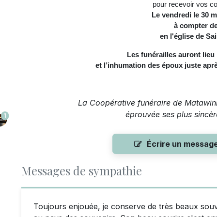
pour recevoir vos c
Le vendredi le 30 m
à compter d
en l'église de Sa
Les funérailles auront lieu
et l’inhumation des époux juste aprè
La Coopérative funéraire de Matawini
éprouvée ses plus sincè
1
Écrire un messag
Messages de sympathie
Toujours enjouée, je conserve de très beaux souven