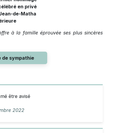
célébré en privé
t-Jean-de-Matha
érieure
fre à la famille éprouvée ses plus sincères
e de sympathie
imé être avisé
embre 2022