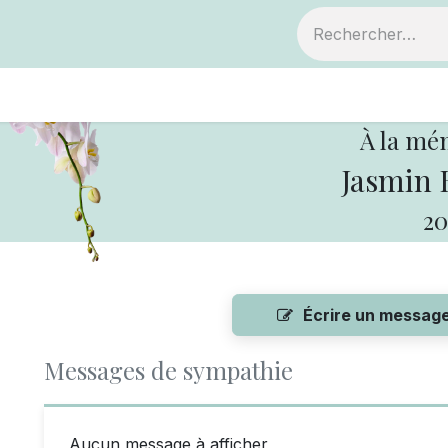
ts
Devenir membre
Votre coopérative
À la mé
Jasmin 
20
Écrire un messag
Messages de sympathie
Aucun message à afficher