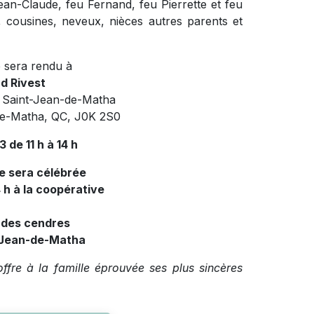
an-Claude, feu Fernand, feu Pierrette et feu
, cousines, neveux, nièces autres parents et
 sera rendu à
d Rivest
e Saint-Jean-de-Matha
de-Matha, QC, J0K 2S0
 de 11 h à 14 h
le sera célébrée
4 h à la coopérative
n des cendres
t-Jean-de-Matha
fre à la famille éprouvée ses plus sincères