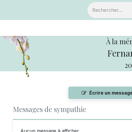
ts
Devenir membre
Votre coopérative
À la mé
Fernan
20
Écrire un messag
Messages de sympathie
Aucun message à afficher