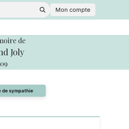
Mon compte
moire de
d Joly
09
e de sympathie