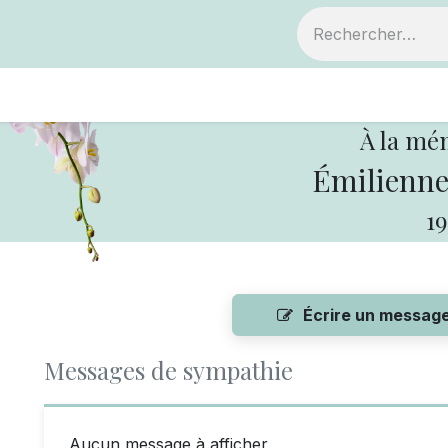
ts
Devenir membre
Votre coopérative
À la mé
Émilienne 
19
Écrire un messag
Messages de sympathie
Aucun message à afficher