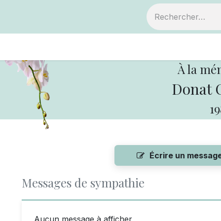
ts
Devenir membre
Votre coopérative
À la mé
Donat 
19
Écrire un messag
Messages de sympathie
Aucun message à afficher