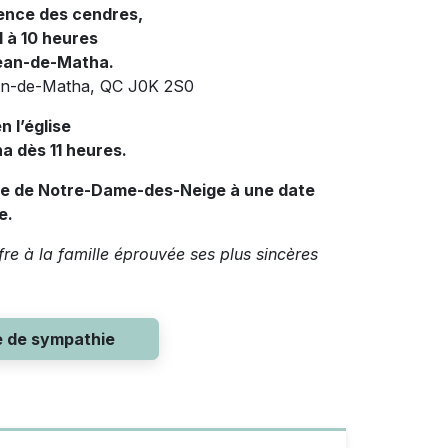
sence des cendres,
21 à 10 heures
Jean-de-Matha.
ean-de-Matha, QC J0K 2S0
n l’église
a dès 11 heures.
ère de Notre-Dame-des-Neige à une date
e.
e à la famille éprouvée ses plus sincères
e de sympathie