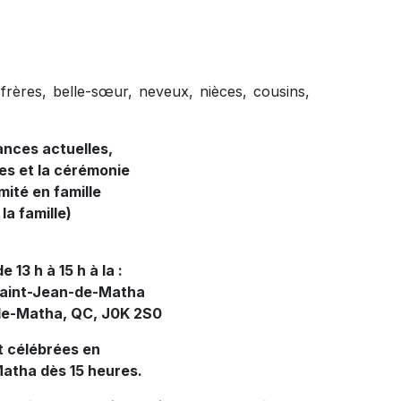
frères, belle-sœur, neveux, nièces, cousins,
ances actuelles,
es et la cérémonie
imité en famille
la famille)
 13 h à 15 h à la :
Saint-Jean-de-Matha
-de-Matha, QC, J0K 2S0
t célébrées en
Matha dès 15 heures.