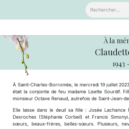
ts
Devenir membre
Votre coopérative
À la mé
Claudett
1943
À Saint-Charles-Borromée, le mercredi 19 juillet 20
était la conjointe de
feu
madame Lisette Sourdif. Fi
monsieur Octave Renaud, autrefois de Saint-Jean-d
Elle laisse dans le deuil sa fille : Josée Lachance
Desroches (Stéphanie Corbeil) et Francis Simonyi. 
sœurs, beaux-frères, belles-sœurs. Plusieurs, nev