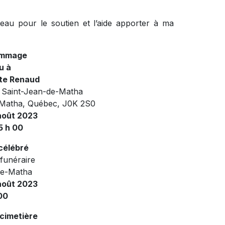
au pour le soutien et l’aide apporter à ma
ommage
u à
te Renaud
e Saint-Jean-de-Matha
-Matha, Québec, J0K 2S0
août 2023
5 h 00
 célébré
 funéraire
de-Matha
août 2023
00
cimetière