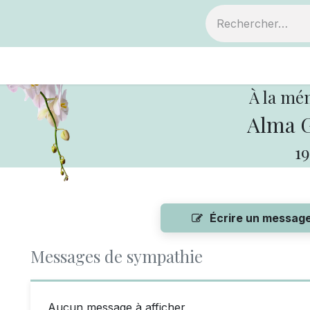
ts
Devenir membre
Votre coopérative
À la mé
Alma 
19
Écrire un messag
Messages de sympathie
Aucun message à afficher