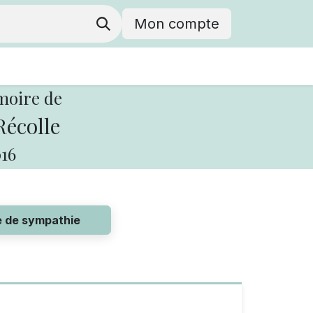
Mon compte
moire de
Récolle
16
e de sympathie