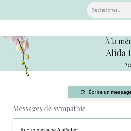
ts
Devenir membre
Votre coopérative
À la mé
Alida 
20
Écrire un messag
Messages de sympathie
Aucun message à afficher