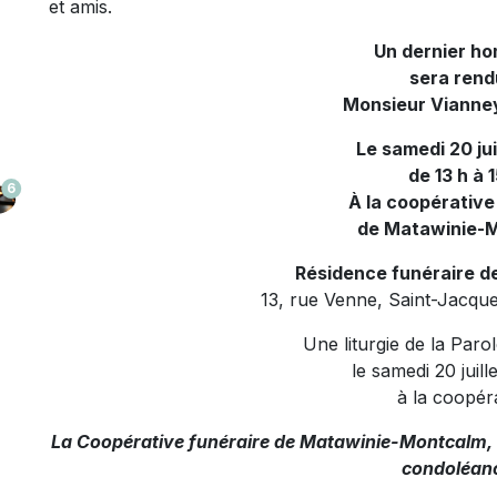
et amis.
Un dernier h
sera rend
Monsieur Vianne
Le samedi 20 jui
de 13 h à 
6
À la coopérative
de Matawinie-
Résidence funéraire d
13, rue Venne, Saint-Jacqu
Une liturgie de la Paro
le samedi 20 juill
à la coopér
La Coopérative funéraire de Matawinie-Montcalm, of
condoléan