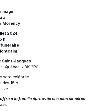
ommage
u à
y Morency
llet 2024
15 h
 funéraire
Montcalm
e Saint-Jacques
es, Québec, J0K 2R0
le sera célébrée
et dès 15 h
ative
fre à la famille éprouvée ses plus sincères
ces.