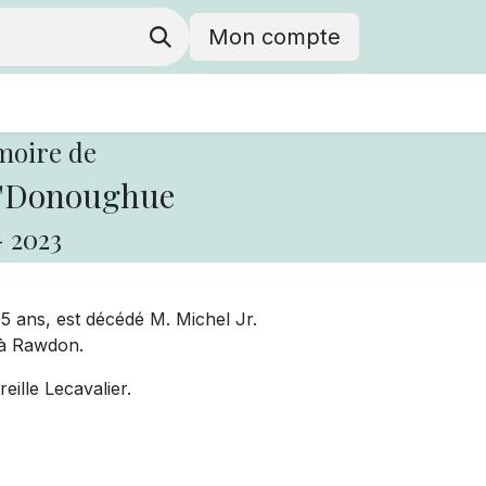
Mon compte
moire de
O'Donoughue
-
2023
65 ans, est décédé M. Michel Jr.
à Rawdon.
eille Lecavalier.