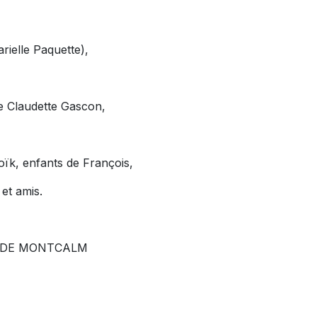
rielle Paquette),
e Claudette Gascon,
oïk, enfants de François,
 et amis.
E DE MONTCALM