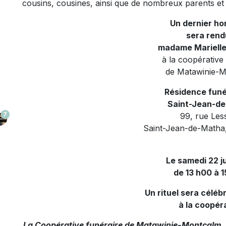
cousins, cousines, ainsi que de nombreux parents et
Un dernier h
sera rend
madame Marielle
à la coopérative
de Matawinie-
Résidence funé
Saint-Jean-d
7
99, rue Les
Saint-Jean-de-Matha
Le samedi 22 j
de 13 h00 à 1
Un rituel sera céléb
à la coopér
La Coopérative funéraire de Matawinie-Montcalm, of