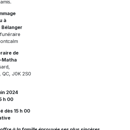
 amis.
ommage
u à
 Bélanger
 funéraire
Montcalm
raire de
e-Matha
sard,
, QC, J0K 2S0
uin 2024
5 h 00
ré dès 15 h 00
ative
fre à la famille éprouvée ses plus sincères