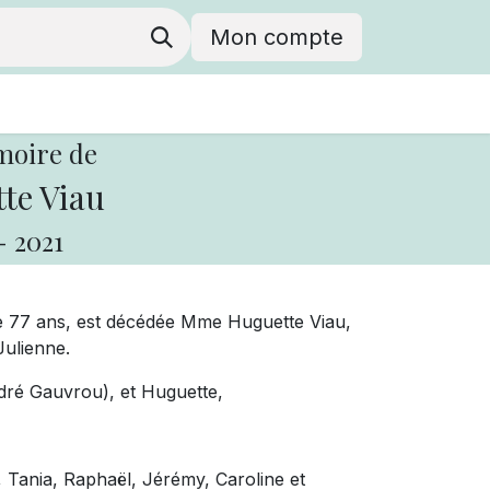
Mon compte
moire de
te Viau
-
2021
de 77 ans, est décédée Mme Huguette Viau,
ulienne.
ndré Gauvrou), et Huguette,
, Tania, Raphaël, Jérémy, Caroline et