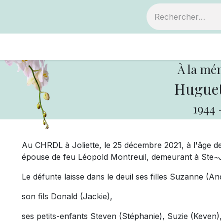
ts
Devenir membre
Votre coopérative
À la mé
Huguet
1944
Au CHRDL à Joliette, le 25 décembre 2021, à l'âge 
épouse de feu Léopold Montreuil, demeurant à Ste~J
Le défunte laisse dans le deuil ses filles Suzanne (A
son fils Donald (Jackie),
ses petits-enfants Steven (Stéphanie), Suzie (Keven)