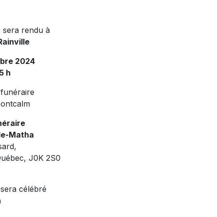
 sera rendu à
ainville
obre 2024
15 h
 funéraire
Montcalm
néraire
de-Matha
sard,
Québec, J0K 2S0
 sera célébré
h