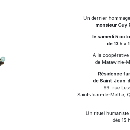
Un dernier hommage
monsieur Guy R
le samedi 5 oct
de 13 h à 
À la coopérative
1
de Matawinie-
Résidence fu
de Saint-Jean-
99, rue Les
Saint-Jean-de-Matha, 
Un rituel humaniste
dès 15 