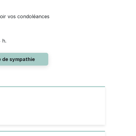
voir vos condoléances
 h.
e de sympathie