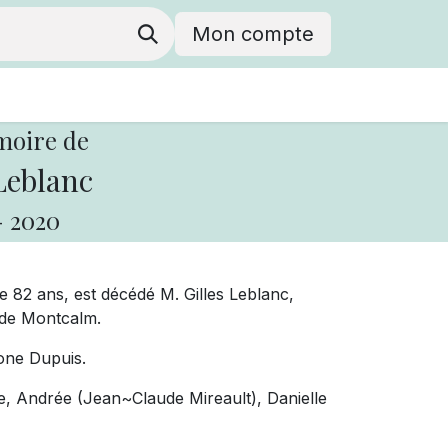
Mon compte
moire de
Leblanc
-
2020
de 82 ans, est décédé M. Gilles Leblanc,
 de Montcalm.
mone Dupuis.
tte, Andrée (Jean~Claude Mireault), Danielle