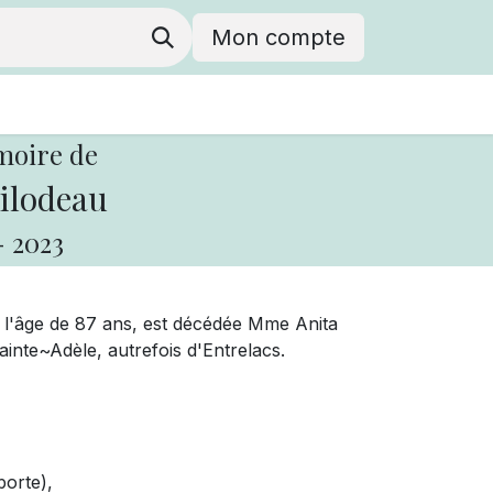
Mon compte
moire de
ilodeau
-
2023
l'âge de 87 ans, est décédée Mme Anita
inte~Adèle, autrefois d'Entrelacs.
porte),