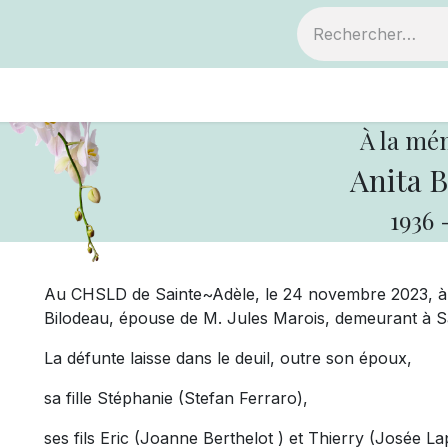
ts
Devenir membre
Votre coopérative
À la mé
Anita B
1936
Au CHSLD de Sainte~Adèle, le 24 novembre 2023, à 
Bilodeau, épouse de M. Jules Marois, demeurant à Sa
La défunte laisse dans le deuil, outre son époux,
sa fille Stéphanie (Stefan Ferraro),
ses fils Eric (Joanne Berthelot ) et Thierry (Josée La